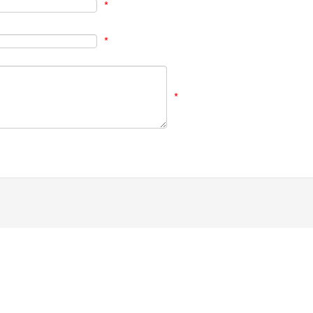
*
*
*