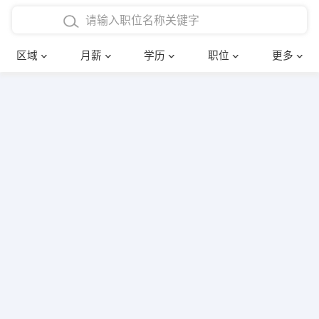
4000-5000元
本科
行政后勤
建筑装潢
确定
区域
月薪
学历
职位
更多
5000-8000元
硕士
销售岗位
教师
8000-12000元
博士
文员
护士
12000-20000元
财务会计
传单派发
其他
超市零售
促销导购
网络IT
保健按摩
快递员
前台接待
收银员
技术员/工程师
水电/机修
部门经理